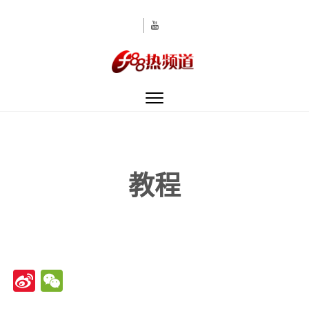
Toggle
navigation
教程
Sina
WeChat
Weibo