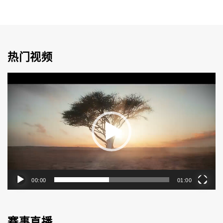
热门视频
视
频
播
放
器
00:00
01:00
赛事直播