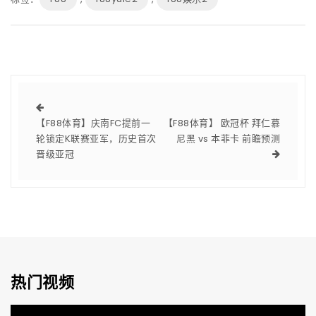
【F88体育】庆南FC提前一
【F88体育】 欧冠杯 拜仁慕
轮锁定K联赛亚军，历史首次
尼黑 vs 本菲卡 前瞻预测
晋级亚冠
热门视频
视