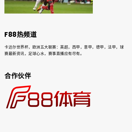
F88热频道
卡达尔世界杯，欧洲五大联赛：英超，西甲，意甲，德甲，法甲，球
赛最新资讯，足球心水，赛事直播应有尽有。
合作伙伴