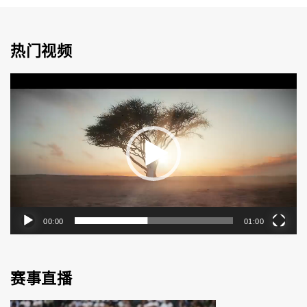
热门视频
视
频
播
放
器
00:00
01:00
赛事直播