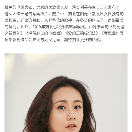
粉色的毛绒大衣，柔顺的大波浪长发，演员刘芸在生日当天发布了一
组女人味十足的写真照片。照片中，刘芸在阳光下散发出女性独有的
柔和媚，轻柔的肌肤、从容坚信的眼神，在冬日的时光下，点燃最美
的瞬间。此外，2019年刘芸也将开启霸屏模式，由她参演的《艳势番
之新青年》《怦然心动的小姐姐》《爱的正确标记法》《帝凰业》等
多部影视作品会陆续与大家见面，期待刘芸更多的精彩。