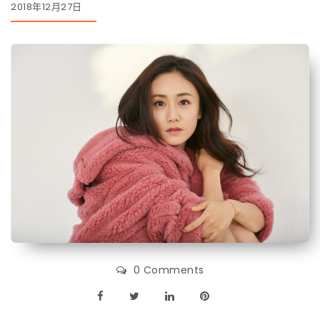
2018年12月27日
0 Comments