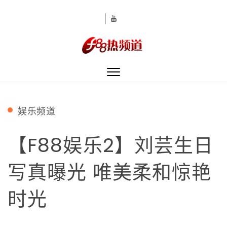
Skip to content
Toggle
navigation
娱乐频道
【F88娱乐2】刘芸生日
写真曝光 唯美柔和惊艳
时光