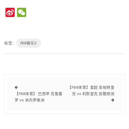
Sina
WeChat
Weibo
标签：
f88娱乐2
【F88体育】爱超 圣帕特里
【F88体育】 巴西甲 克鲁塞
克 vs 利默里克 前瞻预测
罗 vs 米内罗美洲