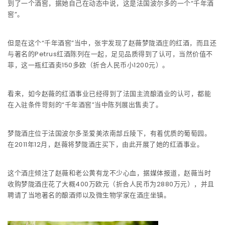
到了一个酒窖，据她自己在动态中说，这是法国波尔多的一个“千年酒
窖”。
但是在这个“千年酒窖”当中，张宇发现了赵薇梦陇酒庄的红酒，而且还
与著名的Petrus红酒陈列在一起，足见品质得到了认可，当然价值不
菲，这一瓶红酒卖150多欧（折合人民币小1200元）。
看来，如今赵薇的红酒事业已经得到了法国主流酿酒业的认可，都能
在入驻条件苛刻的“千年酒窖”当中陈列展出售卖了。
梦陇酒庄位于法国波尔多圣爱美浓南部丘陵下，有着优质的葡萄园。
在2011年12月，赵薇将梦陇酒庄买下，由此开展了她的红酒事业。
这个酒庄倾注了赵薇和老公黄有龙不少心血，据媒体报道，赵薇当时
收购梦陇酒庄花了大概400万欧元（折合人民币为2880万元），并且
聘请了当地著名的酿酒师以及微生物学家在酒庄坐镇。