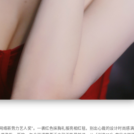
度网络新势力艺人奖”。一袭红色抹胸礼服亮相红毯，别出心裁的设计时尚感