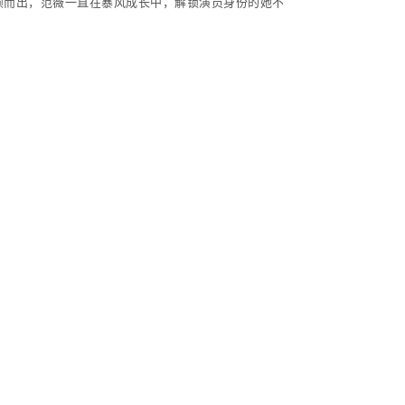
脱颖而出，范薇一直在暴风成长中，解锁演员身份的她不