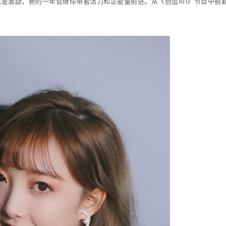
也是激励，新的一年会继续带着活力和正能量前进。从《创造101》节目中