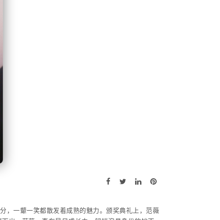
满分，一颦一笑都散发着成熟的魅力。颁奖典礼上，范薇