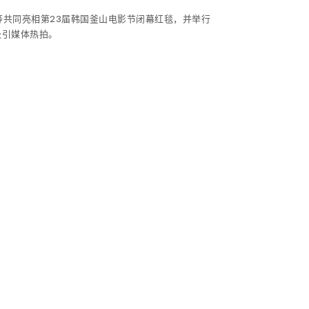
等共同亮相第23届韩国釜山电影节闭幕红毯，并举行
吸引媒体热拍。