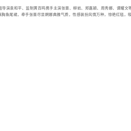
》剧组导演袁和平、监制黄百鸣携手主演张晋、柳岩、郑嘉颖、周秀娜、谭耀文
抹胸鱼尾裙，牵手张晋尽显婀娜典雅气质，性感装扮风情万种，惊艳红毯，