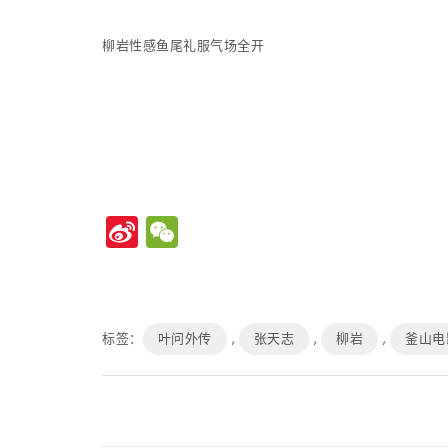
柳岩性感鱼尾礼服气场全开
Sina
WeChat
Weibo
标签：
叶问外传
,
张天志
,
柳岩
,
釜山电