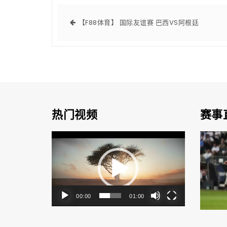
【F88体育】 国际友谊赛 巴西VS阿根廷
热门视频
赛事
视
频
播
放
器
00:00
01:00