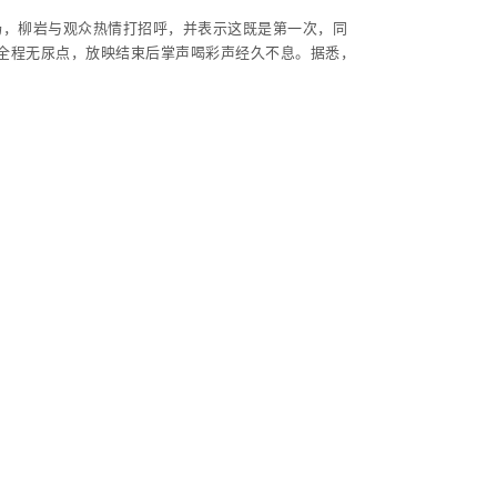
场，柳岩与观众热情打招呼，并表示这既是第一次，同
片全程无尿点，放映结束后掌声喝彩声经久不息。据悉，