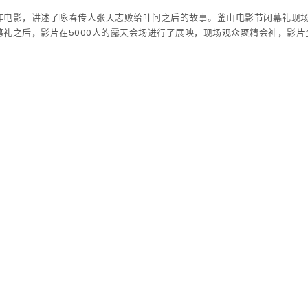
作电影，讲述了咏春传人张天志败给叶问之后的故事。釜山电影节闭幕礼现
礼之后，影片在5000人的露天会场进行了展映，现场观众聚精会神，影