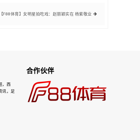
【F88体育】女明星拍吃戏：赵丽颖实在 杨紫敬业
合作伙伴
超，西
资讯，足