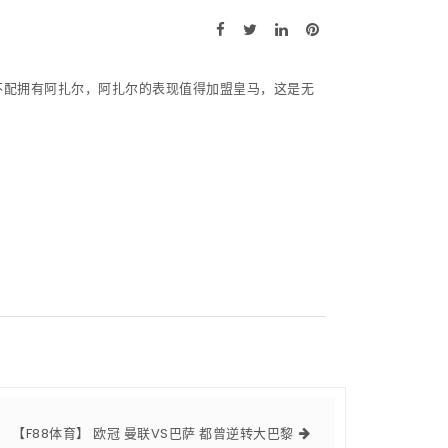
不配拥有阿扎尔，阿扎尔的表现值得加盟皇马，这是无
【F88体育】 欧冠 曼联VS巴萨 都曾逆转大巴黎