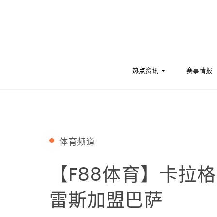
Skip to content
热点资讯
赛事情报
体育频道
【F88体育】卡拉
雷斯加盟巴萨