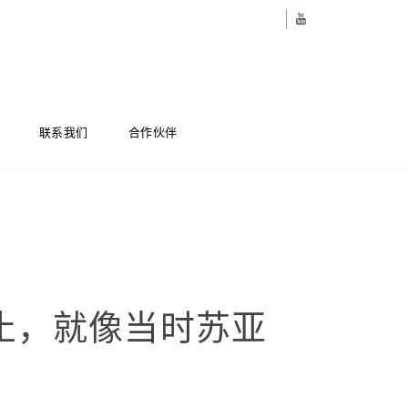
联系我们
合作伙伴
止，就像当时苏亚