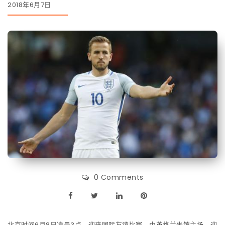
2018年6月7日
0 Comments
北京时间6月8日凌晨3点，迎来国际友谊比赛，由英格兰坐镇主场，迎