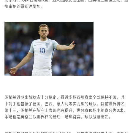
接来犯的哥斯达黎加。
英格兰近期出战状态十分稳定，最近多场各项赛事全部保持不败，其
中对手也包括了德国、巴西、意大利等实力型的球队，目前世界排名
第十三，英格兰在防守上表现也有提升，世预赛10场小组赛只失3球，
本场也是英格兰队世界杯的最后一场热身赛，球队战意高昂。