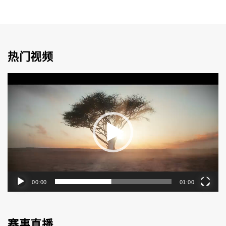
热门视频
视
频
播
放
器
00:00
01:00
赛事直播