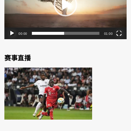
00:00
01:00
赛事直播