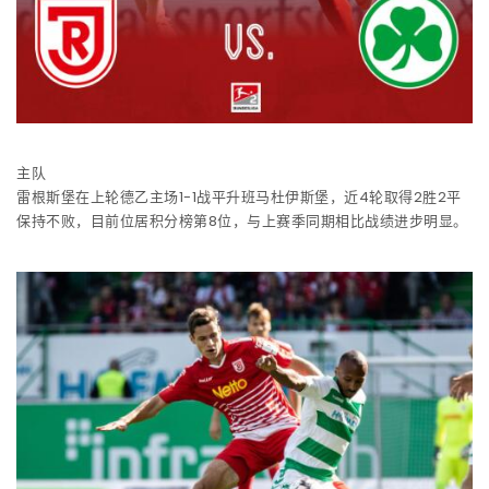
主队
雷根斯堡在上轮德乙主场1-1战平升班马杜伊斯堡，近4轮取得2胜2平
保持不败，目前位居积分榜第8位，与上赛季同期相比战绩进步明显。