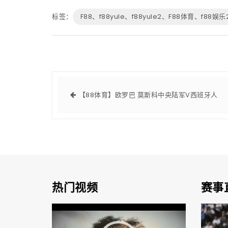
标签：
F88、f88yule、f88yule2、F88体育
【88体育】欧罗巴 莫斯科中央陆军V西班牙人
热门视频
赛事
视
频