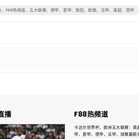
、f88娱乐2、F88热频道、五大联赛、德甲、意甲、欧冠、欧联、法甲、英超、西甲
直播
F88热频道
卡达尔世界杯，欧洲五大联赛：英
甲，意甲，德甲，法甲，球赛最新