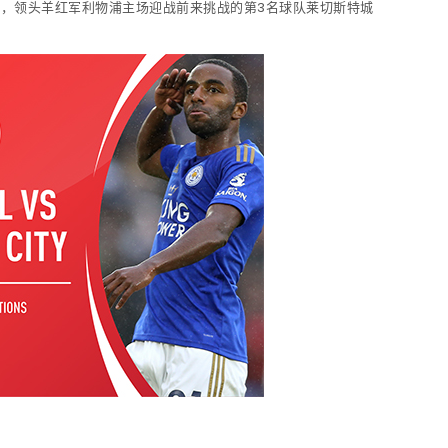
轮焦点大战，领头羊红军利物浦主场迎战前来挑战的第3名球队莱切斯特城