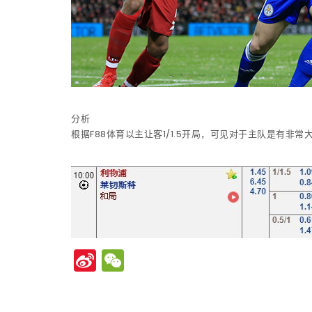
分析
根据F88体育以主让客1/1.5开局，可见对于主队是有
Sina
WeChat
Weibo