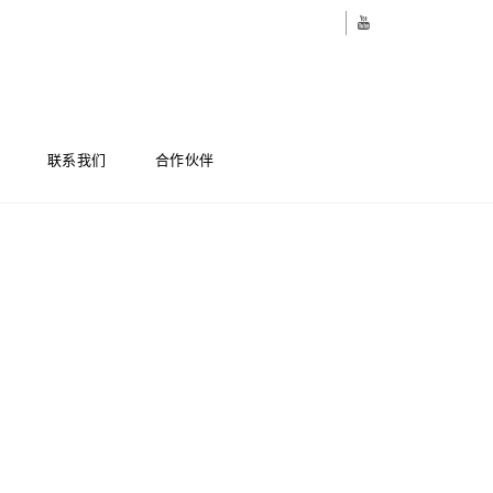
联系我们
合作伙伴