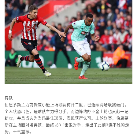
客队
伯恩茅斯主力前锋威尔逊上场联赛梅开二度，已连续两场联赛破门，
个人状态出色，是球队主力得分手。而边锋约舒亚金上轮也贡献一记
助攻，并且当选为当场最佳球员，表现获得认可。上轮联赛，伯恩茅
斯在主场面对埃弗顿，最终以3-1击败对手，走出了此前3连不胜的走
势，士气重振。