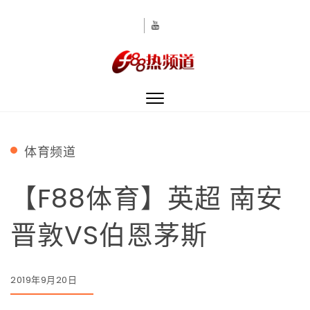
Skip to content
Toggle
navigation
体育频道
【F88体育】英超 南安
晋敦VS伯恩茅斯
2019年9月20日