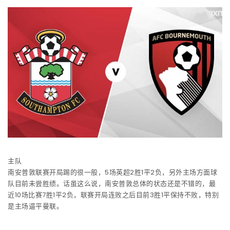
主队
南安普敦联赛开局踢的很一般，5场英超2胜1平2负，另外主场方面球
队目前未尝胜绩。话虽这么说，南安普敦总体的状态还是不错的，最
近10场比赛7胜1平2负，联赛开局连败之后目前3胜1平保持不败，特别
是主场逼平曼联。