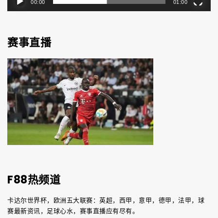
00:00
01:00
赛事直播
F88热频道
卡达尔世界杯，欧洲五大联赛：英超，西甲，意甲，德甲，法甲，球
赛最新资讯，足球心水，赛事直播应有尽有。