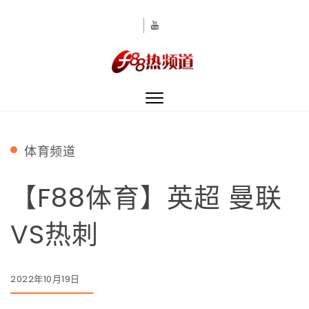
Skip to content
Toggle
navigation
体育频道
【F88体育】英超 曼联
VS热刺
2022年10月19日