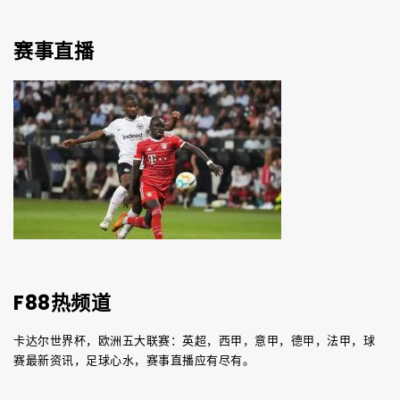
赛事直播
F88热频道
卡达尔世界杯，欧洲五大联赛：英超，西甲，意甲，德甲，法甲，球
赛最新资讯，足球心水，赛事直播应有尽有。