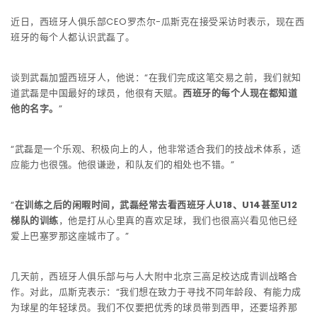
近日，西班牙人俱乐部CEO罗杰尔-瓜斯克在接受采访时表示，现在西
班牙的每个人都认识武磊了。
谈到武磊加盟西班牙人，他说：“在我们完成这笔交易之前，我们就知
道武磊是中国最好的球员，他很有天赋。
西班牙的每个人现在都知道
他的名字。
”
“武磊是一个乐观、积极向上的人，他非常适合我们的技战术体系，适
应能力也很强。他很谦逊，和队友们的相处也不错。”
“
在训练之后的闲暇时间，武磊经常去看西班牙人U18、U14甚至U12
梯队的训练
，他是打从心里真的喜欢足球，我们也很高兴看见他已经
爱上巴塞罗那这座城市了。”
几天前，西班牙人俱乐部与与人大附中北京三高足校达成青训战略合
作。对此，瓜斯克表示：“我们想在致力于寻找不同年龄段、有能力成
为球星的年轻球员。我们不仅要把优秀的球员带到西甲，还要培养那