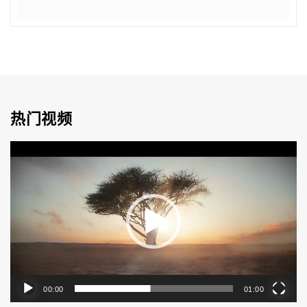
热门视频
视
频
播
放
器
00:00
01:00