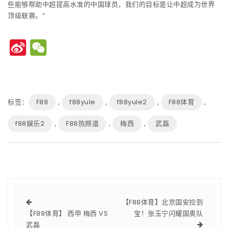
些能够帮助中超提高水准的中国球员，我们的目标是让中超成为世界
顶级联赛。”
Sina
WeChat
Weibo
标签：
F88
,
f88yule
,
f88yule2
,
F88体育
,
f88娱乐2
,
F88热频道
,
梅西
,
武磊
【F88体育】北京国安捡到
【F88体育】 西甲 梅西 VS
宝！张玉宁闪耀国奥队
武磊