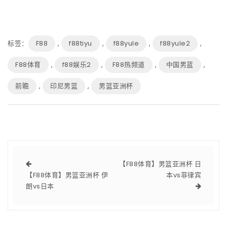
Weibo
标签：
F88
,
f88tiyu
,
f88yule
,
f88yule2
,
F88体育
,
f88娱乐2
,
F88热频道
,
中国男蓝
,
前瞻
,
印尼男篮
,
男篮亚洲杯
【F88体育】男篮亚洲杯 日
【F88体育】男篮亚洲杯 伊
本vs菲律宾
朗vs日本