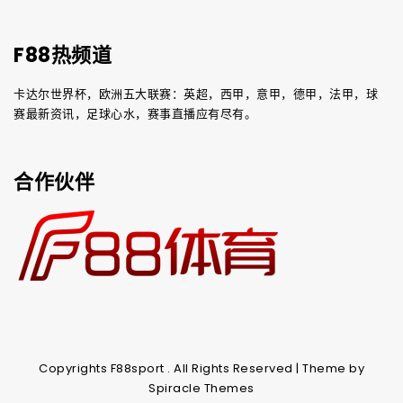
F88热频道
卡达尔世界杯，欧洲五大联赛：英超，西甲，意甲，德甲，法甲，球
赛最新资讯，足球心水，赛事直播应有尽有。
合作伙伴
Copyrights F88sport . All Rights Reserved
| Theme by
Spiracle Themes