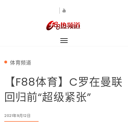
Skip to content
Toggle
navigation
体育频道
【F88体育】C罗在曼联
回归前“超级紧张”
2021年9月12日