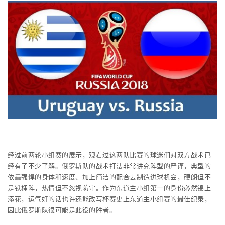
经过前两轮小组赛的展示，观看过这两队比赛的球迷们对双方战术已
经有了不少了解。俄罗斯队的战术打法非常讲究阵型的严谨，典型的
依靠强悍的身体和速度、加上简洁的配合去制造进球机会，硬朗但不
是铁桶阵，热情但不忽视防守。作为东道主小组第一的身份必然锦上
添花，运气好的话也许还能改写杯赛史上东道主小组赛的最佳纪录，
因此俄罗斯队很可能是此役的胜者。