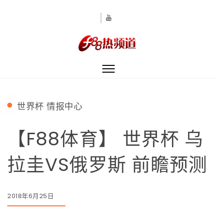
Skip to content
Toggle
navigation
世界杯
情报中心
【F88体育】 世界杯 乌
拉圭VS俄罗斯 前瞻预测
2018年6月25日