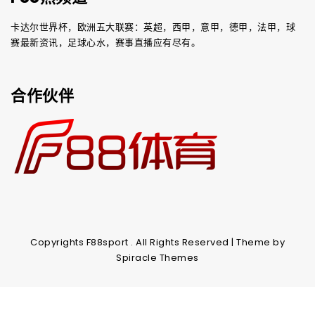
卡达尔世界杯，欧洲五大联赛：英超，西甲，意甲，德甲，法甲，球
赛最新资讯，足球心水，赛事直播应有尽有。
合作伙伴
Copyrights F88sport . All Rights Reserved
| Theme by
Spiracle Themes