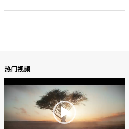
热门视频
视
频
播
放
器