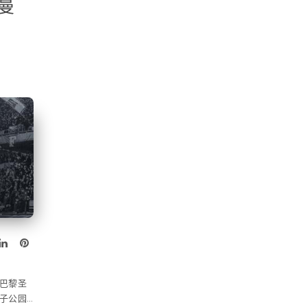
曼
行,巴黎圣
子公园…