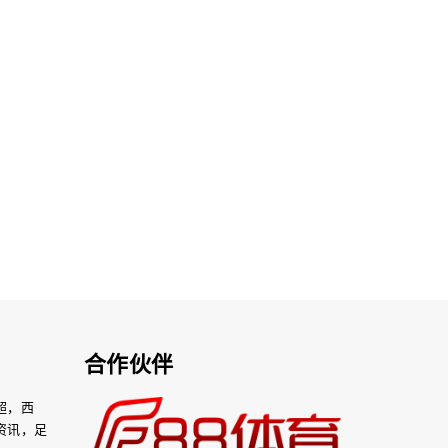
合作伙伴
超，西
资讯，足