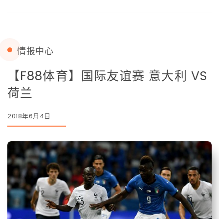
情报中心
【F88体育】国际友谊赛 意大利 VS
荷兰
2018年6月4日