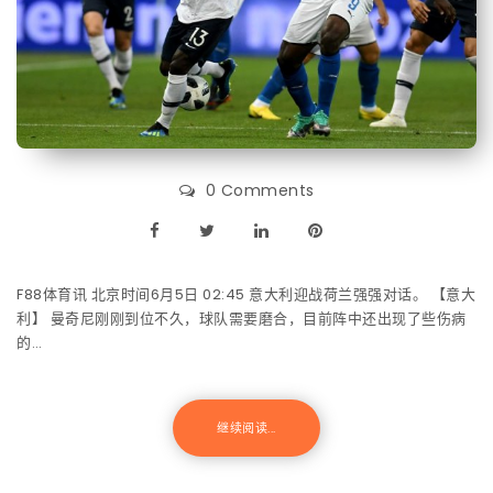
0 Comments
F88体育讯 北京时间6月5日 02:45 意大利迎战荷兰强强对话。 【意大
利】 曼奇尼刚刚到位不久，球队需要磨合，目前阵中还出现了些伤病
的…
继续阅读...