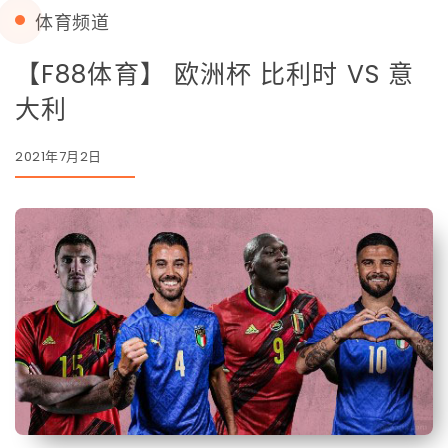
体育频道
【F88体育】 欧洲杯 比利时 VS 意
大利
2021年7月2日