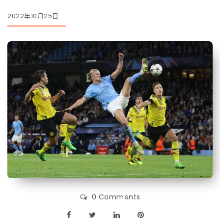
2022年10月25日
0 Comments