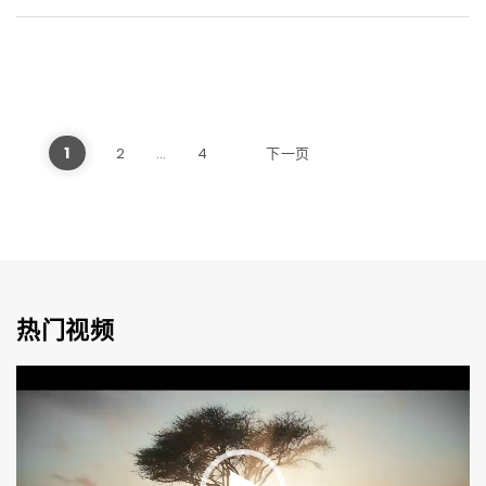
文章导航
1
2
…
4
下一页
热门视频
视
频
播
放
器