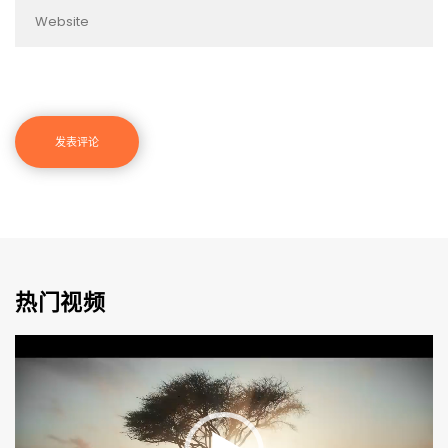
热门视频
视
频
播
放
器