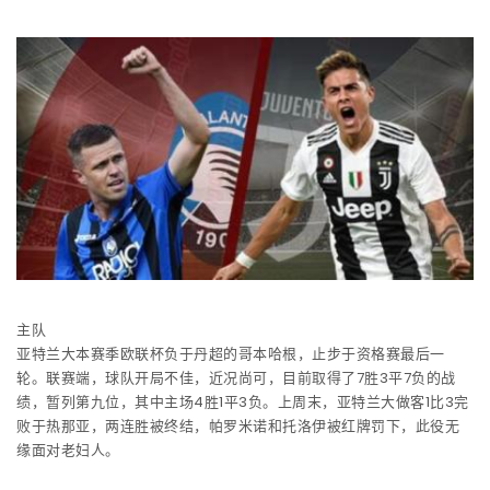
主队
亚特兰大本赛季欧联杯负于丹超的哥本哈根，止步于资格赛最后一
轮。联赛端，球队开局不佳，近况尚可，目前取得了7胜3平7负的战
绩，暂列第九位，其中主场4胜1平3负。上周末，亚特兰大做客1比3完
败于热那亚，两连胜被终结，帕罗米诺和托洛伊被红牌罚下，此役无
缘面对老妇人。